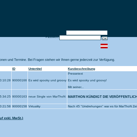
Benutzername:
Passwort:
tionen und Termine. Bei Fragen stehen wir Ihnen gerne jederzeit zur Verfügung.
ID
Untertitel
Kurzbeschreibung
Pressetext
0:10:28
90000166
Es wird spooky und groovy
Es wird spooky und groovy!
Mit seiner...
5:34:25
90000163
neue Single von MarThoN
MARTHON KÜNDIGT DIE VERÖFFENTLICHU
0:21:58
90000158
Virtuality
Nach 45 "Umdrehungen" war es für MarThoN Zeit 
f exkl. MwSt.)