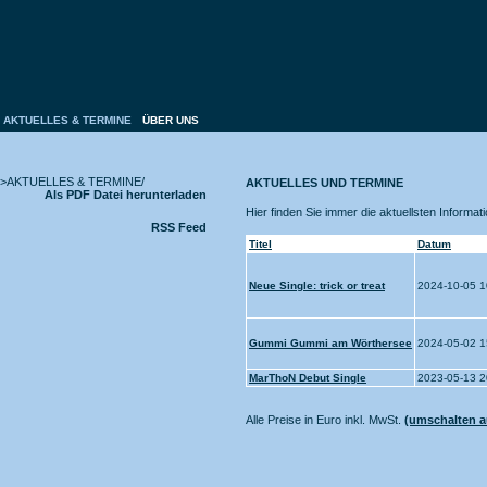
AKTUELLES & TERMINE
ÜBER UNS
>AKTUELLES & TERMINE/
AKTUELLES UND TERMINE
Als PDF Datei herunterladen
Hier finden Sie immer die aktuellsten Informa
RSS Feed
Titel
Datum
Neue Single: trick or treat
2024-10-05 1
Gummi Gummi am Wörthersee
2024-05-02 1
MarThoN Debut Single
2023-05-13 2
Alle Preise in Euro inkl. MwSt.
(umschalten au